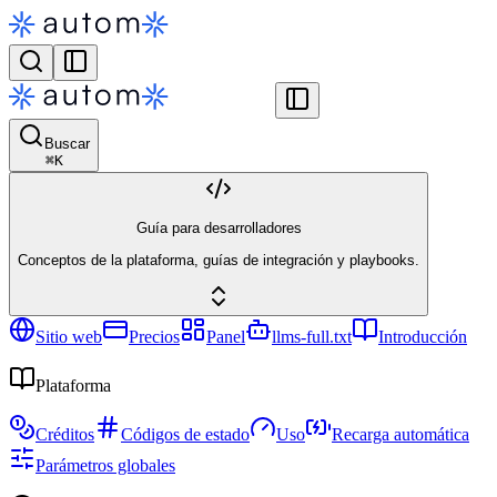
Buscar
⌘
K
Guía para desarrolladores
Conceptos de la plataforma, guías de integración y playbooks.
Sitio web
Precios
Panel
llms-full.txt
Introducción
Plataforma
Créditos
Códigos de estado
Uso
Recarga automática
Parámetros globales