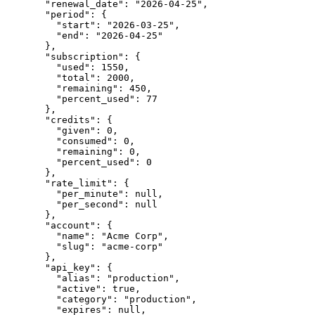
  "renewal_date"
: 
"2026-04-25"
,
  "period"
: {
    "start"
: 
"2026-03-25"
,
    "end"
: 
"2026-04-25"
  },
  "subscription"
: {
    "used"
: 
1550
,
    "total"
: 
2000
,
    "remaining"
: 
450
,
    "percent_used"
: 
77
  },
  "credits"
: {
    "given"
: 
0
,
    "consumed"
: 
0
,
    "remaining"
: 
0
,
    "percent_used"
: 
0
  },
  "rate_limit"
: {
    "per_minute"
: 
null
,
    "per_second"
: 
null
  },
  "account"
: {
    "name"
: 
"Acme Corp"
,
    "slug"
: 
"acme-corp"
  },
  "api_key"
: {
    "alias"
: 
"production"
,
    "active"
: 
true
,
    "category"
: 
"production"
,
    "expires"
: 
null
,