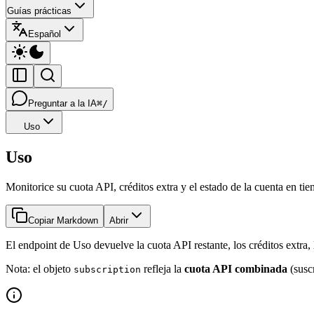
Guías prácticas
Español
Preguntar a la IA
⌘/
Uso
Uso
Monitorice su cuota API, créditos extra y el estado de la cuenta en tie
Copiar Markdown
Abrir
El endpoint de Uso devuelve la cuota API restante, los créditos extra,
Nota: el objeto
refleja la
cuota API combinada
(suscr
subscription