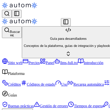
Buscar
⌘
K
Guía para desarrolladores
Conceptos de la plataforma, guías de integración y playbook
Sitio web
Precios
Panel
llms-full.txt
Introducción
Plataforma
Créditos
Códigos de estado
Uso
Recarga automática
Guías
Buenas prácticas
Gestión de errores
Tiempos de espera