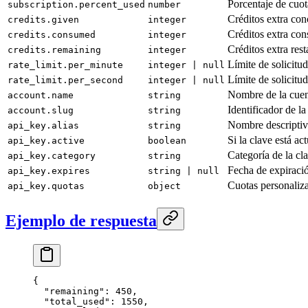
Porcentaje de cuo
subscription.percent_used
number
Créditos extra con
credits.given
integer
Créditos extra co
credits.consumed
integer
Créditos extra rest
credits.remaining
integer
Límite de solicitu
rate_limit.per_minute
integer | null
Límite de solicitu
rate_limit.per_second
integer | null
Nombre de la cue
account.name
string
Identificador de la
account.slug
string
Nombre descriptiv
api_key.alias
string
Si la clave está ac
api_key.active
boolean
Categoría de la cla
api_key.category
string
Fecha de expiració
api_key.expires
string | null
Cuotas personaliz
api_key.quotas
object
Ejemplo de respuesta
{
  "remaining"
: 
450
,
  "total_used"
: 
1550
,