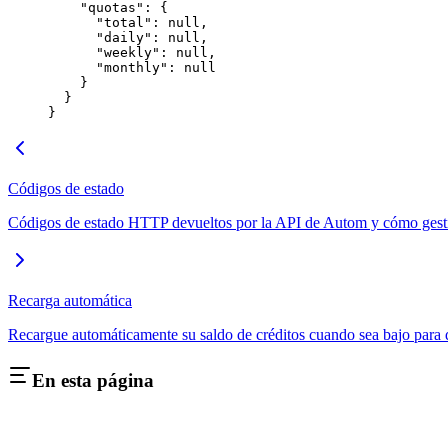
    "quotas"
: {
      "total"
: 
null
,
      "daily"
: 
null
,
      "weekly"
: 
null
,
      "monthly"
: 
null
    }
  }
}
Códigos de estado
Códigos de estado HTTP devueltos por la API de Autom y cómo gesti
Recarga automática
Recargue automáticamente su saldo de créditos cuando sea bajo para 
En esta página