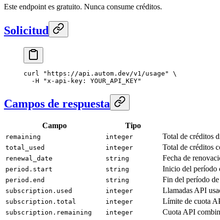
Este endpoint es gratuito. Nunca consume créditos.
Solicitud
curl
 "https://api.autom.dev/v1/usage"
 \
  -H
 "x-api-key: YOUR_API_KEY"
Campos de respuesta
Campo
Tipo
Total de créditos d
remaining
integer
Total de créditos 
total_used
integer
Fecha de renovaci
renewal_date
string
Inicio del período 
period.start
string
Fin del período de
period.end
string
Llamadas API usad
subscription.used
integer
Límite de cuota A
subscription.total
integer
Cuota API combinad
subscription.remaining
integer