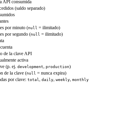
ta API consumida
cedidos (saldo separado)
nsumidos
antes
des por minuto (
= ilimitado)
null
des por segundo (
= ilimitado)
null
nta
 cuenta
o de la clave API
tualmente activa
ve (p. ej.
,
)
development
production
n de la clave (
= nunca expira)
null
adas por clave:
,
,
,
total
daily
weekly
monthly