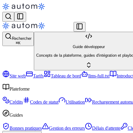
Rechercher
⌘
K
Guide développeur
Concepts de la plateforme, guides d'intégration et playb
Site web
Tarifs
Tableau de bord
llms-full.txt
Introduc
Plateforme
Crédits
Codes de statut
Utilisation
Rechargement automa
Guides
Bonnes pratiques
Gestion des erreurs
Délais d'attente
Cl