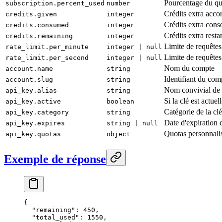
Pourcentage du q
subscription.percent_used
number
Crédits extra acco
credits.given
integer
Crédits extra con
credits.consumed
integer
Crédits extra resta
credits.remaining
integer
Limite de requêtes
rate_limit.per_minute
integer | null
Limite de requêtes
rate_limit.per_second
integer | null
Nom du compte
account.name
string
Identifiant du com
account.slug
string
Nom convivial de 
api_key.alias
string
Si la clé est actue
api_key.active
boolean
Catégorie de la cl
api_key.category
string
Date d'expiration d
api_key.expires
string | null
Quotas personnalis
api_key.quotas
object
Exemple de réponse
{
  "remaining"
: 
450
,
  "total_used"
: 
1550
,