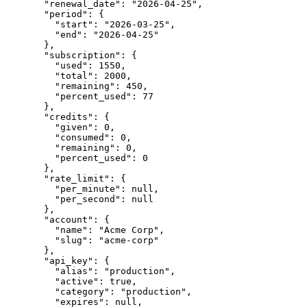
  "renewal_date"
: 
"2026-04-25"
,
  "period"
: {
    "start"
: 
"2026-03-25"
,
    "end"
: 
"2026-04-25"
  },
  "subscription"
: {
    "used"
: 
1550
,
    "total"
: 
2000
,
    "remaining"
: 
450
,
    "percent_used"
: 
77
  },
  "credits"
: {
    "given"
: 
0
,
    "consumed"
: 
0
,
    "remaining"
: 
0
,
    "percent_used"
: 
0
  },
  "rate_limit"
: {
    "per_minute"
: 
null
,
    "per_second"
: 
null
  },
  "account"
: {
    "name"
: 
"Acme Corp"
,
    "slug"
: 
"acme-corp"
  },
  "api_key"
: {
    "alias"
: 
"production"
,
    "active"
: 
true
,
    "category"
: 
"production"
,
    "expires"
: 
null
,