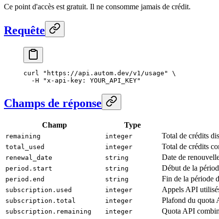
Ce point d'accès est gratuit. Il ne consomme jamais de crédit.
Requête
curl
 "https://api.autom.dev/v1/usage"
 \
  -H
 "x-api-key: YOUR_API_KEY"
Champs de réponse
Champ
Type
Total de crédits di
remaining
integer
Total de crédits c
total_used
integer
Date de renouvell
renewal_date
string
Début de la périod
period.start
string
Fin de la période d
period.end
string
Appels API utilisé
subscription.used
integer
Plafond du quota 
subscription.total
integer
Quota API combiné
subscription.remaining
integer