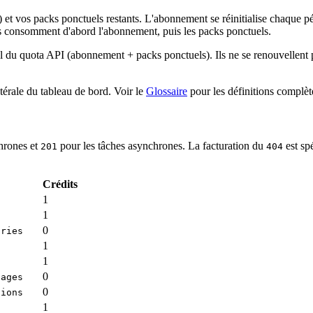
t vos packs ponctuels restants. L'abonnement se réinitialise chaque pé
s consomment d'abord l'abonnement, puis les packs ponctuels.
al du quota API (abonnement + packs ponctuels). Ils ne se renouvellent 
atérale du tableau de bord. Voir le
Glossaire
pour les définitions complèt
hrones et
pour les tâches asynchrones. La facturation du
est sp
201
404
Crédits
1
1
0
tries
1
1
0
uages
0
tions
1