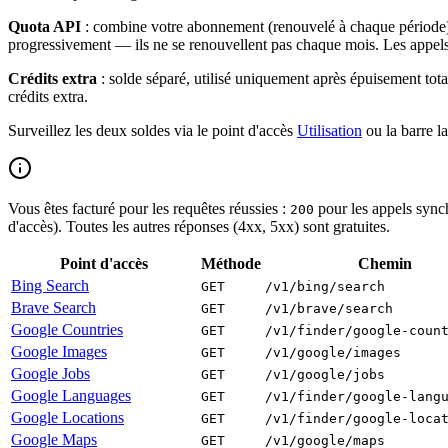
Quota API
: combine votre abonnement (renouvelé à chaque période) e
progressivement — ils ne se renouvellent pas chaque mois. Les appel
Crédits extra
: solde séparé, utilisé uniquement après épuisement tot
crédits extra.
Surveillez les deux soldes via le point d'accès
Utilisation
ou la barre l
Vous êtes facturé pour les requêtes réussies :
pour les appels sync
200
d'accès). Toutes les autres réponses (4xx, 5xx) sont gratuites.
Point d'accès
Méthode
Chemin
Bing Search
GET
/v1/bing/search
Brave Search
GET
/v1/brave/search
Google Countries
GET
/v1/finder/google-coun
Google Images
GET
/v1/google/images
Google Jobs
GET
/v1/google/jobs
Google Languages
GET
/v1/finder/google-lang
Google Locations
GET
/v1/finder/google-loca
Google Maps
GET
/v1/google/maps