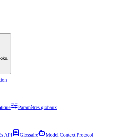
ooks.
tion
tique
Paramètres globaux
és API
Glossaire
Model Context Protocol