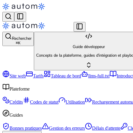
Rechercher
⌘
K
Guide développeur
Concepts de la plateforme, guides d'intégration et playb
Site web
Tarifs
Tableau de bord
llms-full.txt
Introduc
Plateforme
Crédits
Codes de statut
Utilisation
Rechargement automa
Guides
Bonnes pratiques
Gestion des erreurs
Délais d'attente
Cl