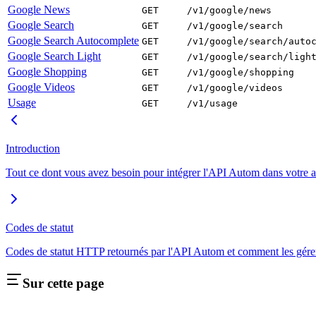
Google News
GET
/v1/google/news
Google Search
GET
/v1/google/search
Google Search Autocomplete
GET
/v1/google/search/auto
Google Search Light
GET
/v1/google/search/ligh
Google Shopping
GET
/v1/google/shopping
Google Videos
GET
/v1/google/videos
Usage
GET
/v1/usage
Introduction
Tout ce dont vous avez besoin pour intégrer l'API Autom dans votre a
Codes de statut
Codes de statut HTTP retournés par l'API Autom et comment les gére
Sur cette page